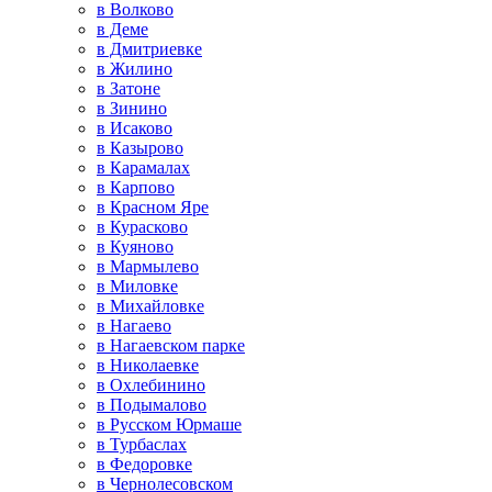
в Волково
в Деме
в Дмитриевке
в Жилино
в Затоне
в Зинино
в Исаково
в Казырово
в Карамалах
в Карпово
в Красном Яре
в Курасково
в Куяново
в Мармылево
в Миловке
в Михайловке
в Нагаево
в Нагаевском парке
в Николаевке
в Охлебинино
в Подымалово
в Русском Юрмаше
в Турбаслах
в Федоровке
в Чернолесовском