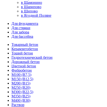
в Шамонино
в Шарипово
в Шипово
в Ягодной Поляне
Для фундамента
Для стяжки
Для забора
Для бассейна
Товарный бетон
Керамзитобетон
Тощий бетон
Гидротехнический бетон
Дорожный бетон
Цветной бетон
Фибробетон
М100 (В7,5)
М150 (В12,5)
М200 (В15)
М250 (В20)
М300 (В22,5)
М350 (В25)
М400 (В30)
Раствор