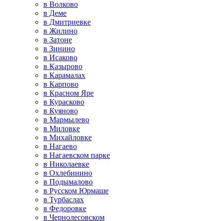
в Волково
в Деме
в Дмитриевке
в Жилино
в Затоне
в Зинино
в Исаково
в Казырово
в Карамалах
в Карпово
в Красном Яре
в Курасково
в Куяново
в Мармылево
в Миловке
в Михайловке
в Нагаево
в Нагаевском парке
в Николаевке
в Охлебинино
в Подымалово
в Русском Юрмаше
в Турбаслах
в Федоровке
в Чернолесовском