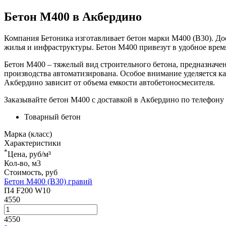
Бетон М400 в Акбердино
Компания Бетоника изготавливает бетон марки М400 (В30). Дос
жилья и инфраструктуры. Бетон М400 привезут в удобное врем
Бетон М400 – тяжелый вид строительного бетона, предназнач
производства автоматизирована. Особое внимание уделяется ка
Акбердино зависит от объема емкости автобетоносмесителя.
Заказывайте бетон М400 с доставкой в Акбердино по телефону 
Товарный бетон
Марка (класс)
Характеристики
*
Цена, руб/м³
Кол-во, м3
Стоимость, руб
Бетон М400 (В30) гравий
П4 F200 W10
4550
4550