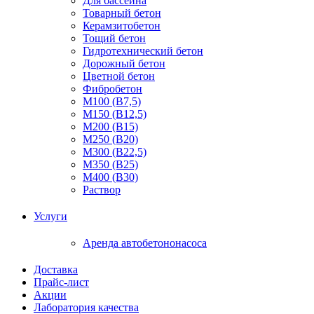
Для бассейна
Товарный бетон
Керамзитобетон
Тощий бетон
Гидротехнический бетон
Дорожный бетон
Цветной бетон
Фибробетон
М100 (В7,5)
М150 (В12,5)
М200 (В15)
М250 (В20)
М300 (В22,5)
М350 (В25)
М400 (В30)
Раствор
Услуги
Аренда автобетононасоса
Доставка
Прайс-лист
Акции
Лаборатория качества