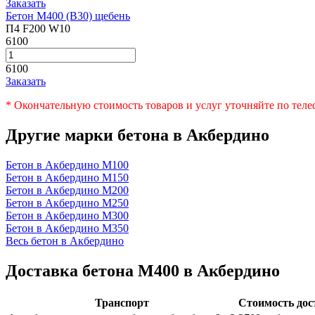
Заказать
Бетон М400 (В30) щебень
П4 F200 W10
6100
6100
Заказать
* Окончательную стоимость товаров и услуг уточняйте по тел
Другие марки бетона в Акбердино
Бетон в Акбердино
М100
Бетон в Акбердино
М150
Бетон в Акбердино
М200
Бетон в Акбердино
М250
Бетон в Акбердино
М300
Бетон в Акбердино
М350
Весь бетон в Акбердино
Доставка бетона М400 в Акбердино
Транспорт
Стоимость дос