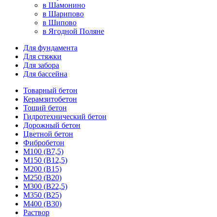
в Шамонино
в Шарипово
в Шипово
в Ягодной Поляне
Для фундамента
Для стяжки
Для забора
Для бассейна
Товарный бетон
Керамзитобетон
Тощий бетон
Гидротехнический бетон
Дорожный бетон
Цветной бетон
Фибробетон
М100 (В7,5)
М150 (В12,5)
М200 (В15)
М250 (В20)
М300 (В22,5)
М350 (В25)
М400 (В30)
Раствор