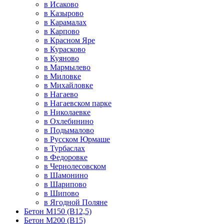
в Исаково
в Казырово
в Карамалах
в Карпово
в Красном Яре
в Курасково
в Куяново
в Мармылево
в Миловке
в Михайловке
в Нагаево
в Нагаевском парке
в Николаевке
в Охлебинино
в Подымалово
в Русском Юрмаше
в Турбаслах
в Федоровке
в Чернолесовском
в Шамонино
в Шарипово
в Шипово
в Ягодной Поляне
Бетон М150 (В12,5)
Бетон М200 (В15)