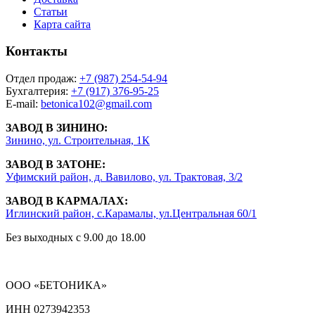
Статьи
Карта сайта
Контакты
Отдел продаж:
+7 (987) 254-54-94
Бухгалтерия:
+7 (917) 376-95-25
E-mail:
betonica102@gmail.com
ЗАВОД В ЗИНИНО:
Зинино, ул. Строительная, 1К
ЗАВОД В ЗАТОНЕ:
Уфимский район, д. Вавилово, ул. Трактовая, 3/2
ЗАВОД В КАРМАЛАХ:
Иглинский район, с.Карамалы, ул.Центральная 60/1
Без выходных с 9.00 до 18.00
ООО «БЕТОНИКА»
ИНН 0273942353