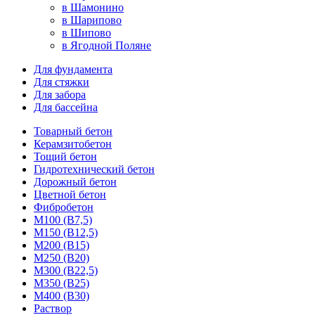
в Шамонино
в Шарипово
в Шипово
в Ягодной Поляне
Для фундамента
Для стяжки
Для забора
Для бассейна
Товарный бетон
Керамзитобетон
Тощий бетон
Гидротехнический бетон
Дорожный бетон
Цветной бетон
Фибробетон
М100 (В7,5)
М150 (В12,5)
М200 (В15)
М250 (В20)
М300 (В22,5)
М350 (В25)
М400 (В30)
Раствор