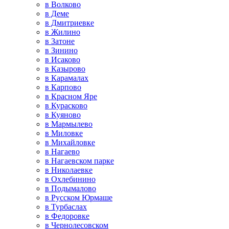
в Волково
в Деме
в Дмитриевке
в Жилино
в Затоне
в Зинино
в Исаково
в Казырово
в Карамалах
в Карпово
в Красном Яре
в Курасково
в Куяново
в Мармылево
в Миловке
в Михайловке
в Нагаево
в Нагаевском парке
в Николаевке
в Охлебинино
в Подымалово
в Русском Юрмаше
в Турбаслах
в Федоровке
в Чернолесовском