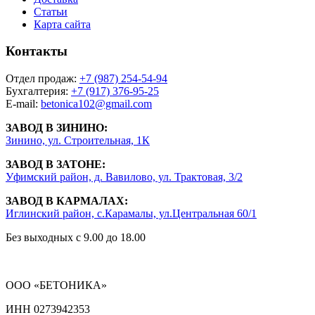
Статьи
Карта сайта
Контакты
Отдел продаж:
+7 (987) 254-54-94
Бухгалтерия:
+7 (917) 376-95-25
E-mail:
betonica102@gmail.com
ЗАВОД В ЗИНИНО:
Зинино, ул. Строительная, 1К
ЗАВОД В ЗАТОНЕ:
Уфимский район, д. Вавилово, ул. Трактовая, 3/2
ЗАВОД В КАРМАЛАХ:
Иглинский район, с.Карамалы, ул.Центральная 60/1
Без выходных с 9.00 до 18.00
ООО «БЕТОНИКА»
ИНН 0273942353