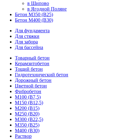
в Шипово
в Ягодной Поляне
Бетон М350 (В25)
Бетон М400 (В30)
Для фундамента
Для стяжки
Для забора
Для бассейна
Товарный бетон
Керамзитобетон
Тощий бетон
Гидротехнический бетон
Дорожный бетон
Цветной бетон
Фибробетон
М100 (В7,5)
М150 (В12,5)
М200 (В15)
М250 (В20)
М300 (В22,5)
М350 (В25)
М400 (В30)
Раствор