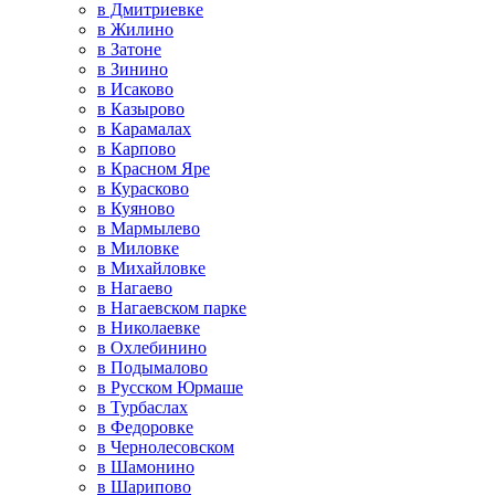
в Дмитриевке
в Жилино
в Затоне
в Зинино
в Исаково
в Казырово
в Карамалах
в Карпово
в Красном Яре
в Курасково
в Куяново
в Мармылево
в Миловке
в Михайловке
в Нагаево
в Нагаевском парке
в Николаевке
в Охлебинино
в Подымалово
в Русском Юрмаше
в Турбаслах
в Федоровке
в Чернолесовском
в Шамонино
в Шарипово