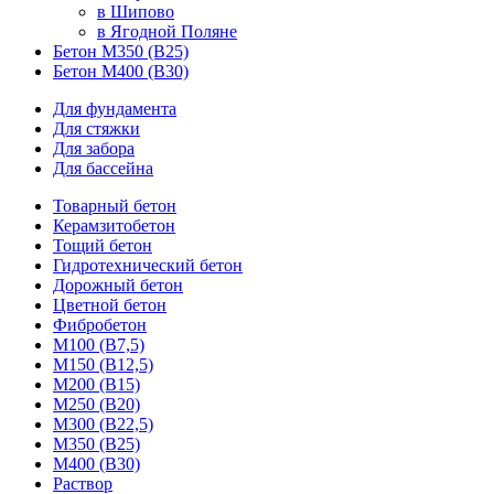
в Шипово
в Ягодной Поляне
Бетон М350 (В25)
Бетон М400 (В30)
Для фундамента
Для стяжки
Для забора
Для бассейна
Товарный бетон
Керамзитобетон
Тощий бетон
Гидротехнический бетон
Дорожный бетон
Цветной бетон
Фибробетон
М100 (В7,5)
М150 (В12,5)
М200 (В15)
М250 (В20)
М300 (В22,5)
М350 (В25)
М400 (В30)
Раствор