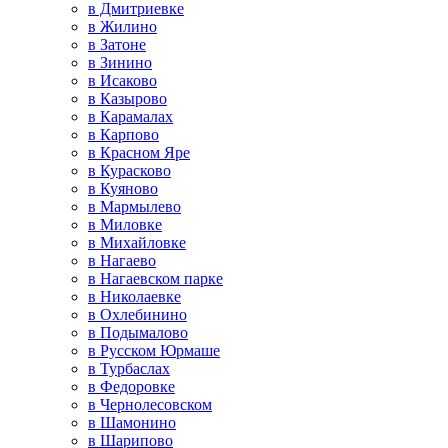
в Дмитриевке
в Жилино
в Затоне
в Зинино
в Исаково
в Казырово
в Карамалах
в Карпово
в Красном Яре
в Курасково
в Куяново
в Мармылево
в Миловке
в Михайловке
в Нагаево
в Нагаевском парке
в Николаевке
в Охлебинино
в Подымалово
в Русском Юрмаше
в Турбаслах
в Федоровке
в Чернолесовском
в Шамонино
в Шарипово