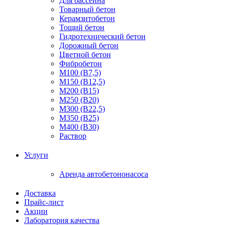
Для бассейна
Товарный бетон
Керамзитобетон
Тощий бетон
Гидротехнический бетон
Дорожный бетон
Цветной бетон
Фибробетон
М100 (В7,5)
М150 (В12,5)
М200 (В15)
М250 (В20)
М300 (В22,5)
М350 (В25)
М400 (В30)
Раствор
Услуги
Аренда автобетононасоса
Доставка
Прайс-лист
Акции
Лаборатория качества