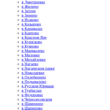
в Дмитриевке
в Жилино
в Затоне
в Зинино
в Исаково
в Казырово
в Карамалах
в Карпово
в Красном Яре
в Курасково
в Куяново
в Мармылево
в Миловке
в Михайловке
в Нагаево
в Нагаевском парке
в Николаевке
в Охлебинино
в Подымалово
в Русском Юрмаше
в Турбаслах
в Федоровке
в Чернолесовском
в Шамонино
в Шарипово