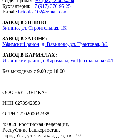
Отдел продаж:
+7 (987) 254-54-94
Бухгалтерия:
+7 (917) 376-95-25
E-mail:
betonica102@gmail.com
ЗАВОД В ЗИНИНО:
Зинино, ул. Строительная, 1К
ЗАВОД В ЗАТОНЕ:
Уфимский район, д. Вавилово, ул. Трактовая, 3/2
ЗАВОД В КАРМАЛАХ:
Иглинский район, с.Карамалы, ул.Центральная 60/1
Без выходных с 9.00 до 18.00
ООО «БЕТОНИКА»
ИНН 0273942353
ОГРН 1210200032338
450028 Российская Федерация,
Республика Башкортостан,
город Уфа, ул. Сельская, д. 6, кв. 197