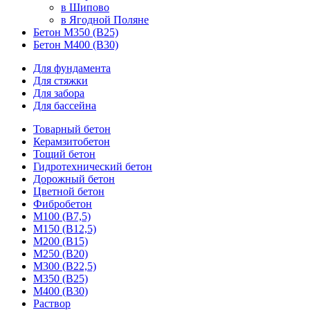
в Шипово
в Ягодной Поляне
Бетон М350 (В25)
Бетон М400 (В30)
Для фундамента
Для стяжки
Для забора
Для бассейна
Товарный бетон
Керамзитобетон
Тощий бетон
Гидротехнический бетон
Дорожный бетон
Цветной бетон
Фибробетон
М100 (В7,5)
М150 (В12,5)
М200 (В15)
М250 (В20)
М300 (В22,5)
М350 (В25)
М400 (В30)
Раствор