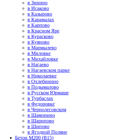
в Зинино
в Исаково
в Казырово
в Карамалах
в Карпово
в Красном Яре
в Курасково
в Куяново
в Мармылево
в Миловке
в Михайловке
в Нагаево
в Нагаевском парке
в Николаевке
в Охлебинино
в Подымалово
в Русском Юрмаше
в Турбаслах
в Федоровке
в Чернолесовском
в Шамонино
в Шарипово
в Шипово
в Ягодной Поляне
Бетон М200 (В15)