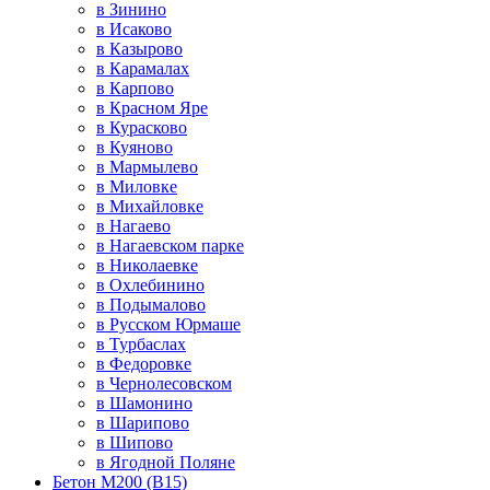
в Зинино
в Исаково
в Казырово
в Карамалах
в Карпово
в Красном Яре
в Курасково
в Куяново
в Мармылево
в Миловке
в Михайловке
в Нагаево
в Нагаевском парке
в Николаевке
в Охлебинино
в Подымалово
в Русском Юрмаше
в Турбаслах
в Федоровке
в Чернолесовском
в Шамонино
в Шарипово
в Шипово
в Ягодной Поляне
Бетон М200 (В15)