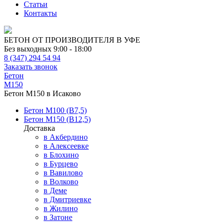
Статьи
Контакты
БЕТОН ОТ ПРОИЗВОДИТЕЛЯ В УФЕ
Без выходных 9:00 - 18:00
8 (347) 294 54 94
Заказать звонок
Бетон
М150
Бетон М150 в Исаково
Бетон М100 (В7,5)
Бетон М150 (В12,5)
Доставка
в Акбердино
в Алексеевке
в Блохино
в Бурцево
в Вавилово
в Волково
в Деме
в Дмитриевке
в Жилино
в Затоне