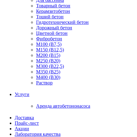
Для бассейна
Товарный бетон
Керамзитобетон
Тощий бетон
Гидротехнический бетон
Дорожный бетон
Цветной бетон
Фибробетон
М100 (В7,5)
М150 (В12,5)
М200 (В15)
М250 (В20)
М300 (В22,5)
М350 (В25)
М400 (В30)
Раствор
Услуги
Аренда автобетононасоса
Доставка
Прайс-лист
Акции
Лаборатория качества