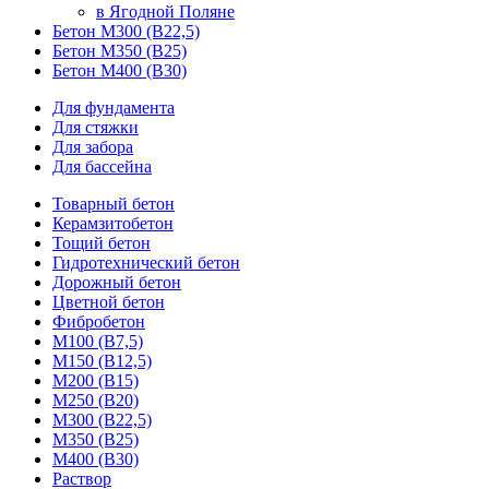
в Ягодной Поляне
Бетон М300 (В22,5)
Бетон М350 (В25)
Бетон М400 (В30)
Для фундамента
Для стяжки
Для забора
Для бассейна
Товарный бетон
Керамзитобетон
Тощий бетон
Гидротехнический бетон
Дорожный бетон
Цветной бетон
Фибробетон
М100 (В7,5)
М150 (В12,5)
М200 (В15)
М250 (В20)
М300 (В22,5)
М350 (В25)
М400 (В30)
Раствор