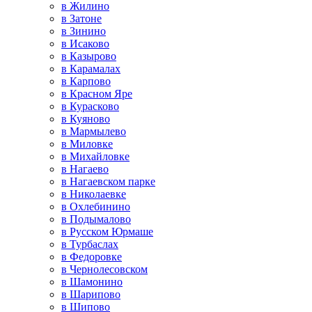
в Жилино
в Затоне
в Зинино
в Исаково
в Казырово
в Карамалах
в Карпово
в Красном Яре
в Курасково
в Куяново
в Мармылево
в Миловке
в Михайловке
в Нагаево
в Нагаевском парке
в Николаевке
в Охлебинино
в Подымалово
в Русском Юрмаше
в Турбаслах
в Федоровке
в Чернолесовском
в Шамонино
в Шарипово
в Шипово