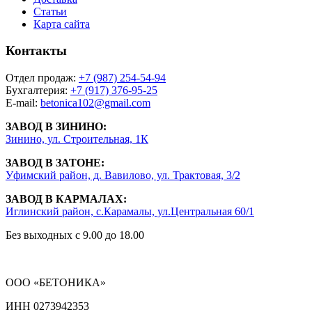
Статьи
Карта сайта
Контакты
Отдел продаж:
+7 (987) 254-54-94
Бухгалтерия:
+7 (917) 376-95-25
E-mail:
betonica102@gmail.com
ЗАВОД В ЗИНИНО:
Зинино, ул. Строительная, 1К
ЗАВОД В ЗАТОНЕ:
Уфимский район, д. Вавилово, ул. Трактовая, 3/2
ЗАВОД В КАРМАЛАХ:
Иглинский район, с.Карамалы, ул.Центральная 60/1
Без выходных с 9.00 до 18.00
ООО «БЕТОНИКА»
ИНН 0273942353