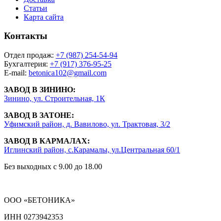
Статьи
Карта сайта
Контакты
Отдел продаж:
+7 (987) 254-54-94
Бухгалтерия:
+7 (917) 376-95-25
E-mail:
betonica102@gmail.com
ЗАВОД В ЗИНИНО:
Зинино, ул. Строительная, 1К
ЗАВОД В ЗАТОНЕ:
Уфимский район, д. Вавилово, ул. Трактовая, 3/2
ЗАВОД В КАРМАЛАХ:
Иглинский район, с.Карамалы, ул.Центральная 60/1
Без выходных с 9.00 до 18.00
ООО «БЕТОНИКА»
ИНН 0273942353