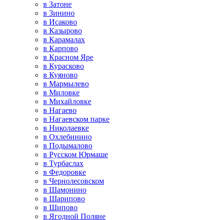
в Затоне
в Зинино
в Исаково
в Казырово
в Карамалах
в Карпово
в Красном Яре
в Курасково
в Куяново
в Мармылево
в Миловке
в Михайловке
в Нагаево
в Нагаевском парке
в Николаевке
в Охлебинино
в Подымалово
в Русском Юрмаше
в Турбаслах
в Федоровке
в Чернолесовском
в Шамонино
в Шарипово
в Шипово
в Ягодной Поляне