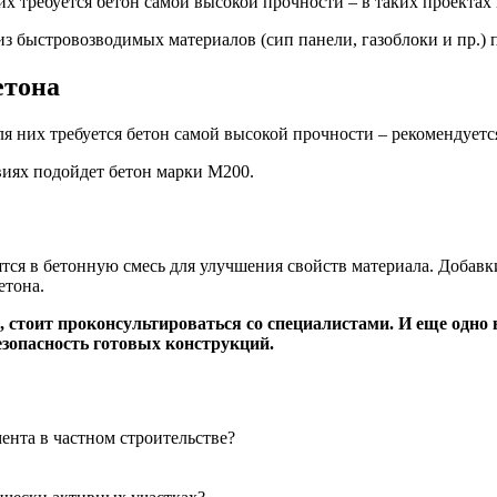
х требуется бетон самой высокой прочности – в таких проектах
из быстровозводимых материалов (сип панели, газоблоки и пр.)
етона
 них требуется бетон самой высокой прочности – рекомендуетс
виях подойдет бетон марки М200.
ятся в бетонную смесь для улучшения свойств материала. Добав
етона.
, стоит проконсультироваться со специалистами. И еще одно
езопасность готовых конструкций.
ента в частном строительстве?