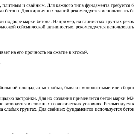
, плитным и свайным. Для каждого типа фундамента требуется б
рки бетона. Для кирпичных зданий рекомендуется использовать 
ри подборе марки бетона. Например, на глинистых грунтах реко
с высокой сейсмической активностью, рекомендуется использоват
ает на его прочность на сжатие в кгс/см².
.
с большой площадью застройки; бывают монолитными или сборн
ощадью застройки. Для их создания применяется бетон марки М2
 возводятся в сложных геологических условиях. Рекомендуемая
на слабых грунтах. Для свайных фундаментов используется бето