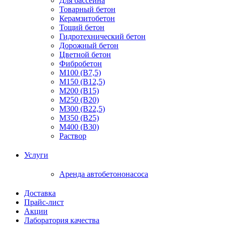
Для бассейна
Товарный бетон
Керамзитобетон
Тощий бетон
Гидротехнический бетон
Дорожный бетон
Цветной бетон
Фибробетон
М100 (В7,5)
М150 (В12,5)
М200 (В15)
М250 (В20)
М300 (В22,5)
М350 (В25)
М400 (В30)
Раствор
Услуги
Аренда автобетононасоса
Доставка
Прайс-лист
Акции
Лаборатория качества