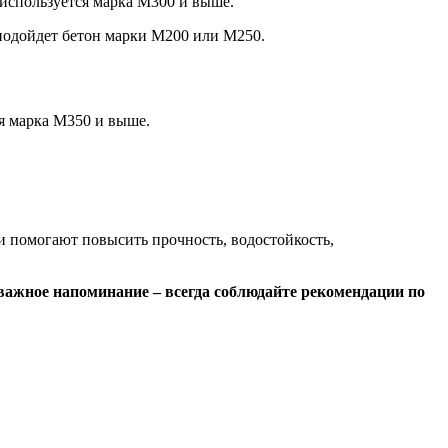
 используется марка М300 и выше.
 подойдет бетон марки М200 или М250.
я марка М350 и выше.
ки помогают повысить прочность, водостойкость,
 важное напоминание – всегда соблюдайте рекомендации по