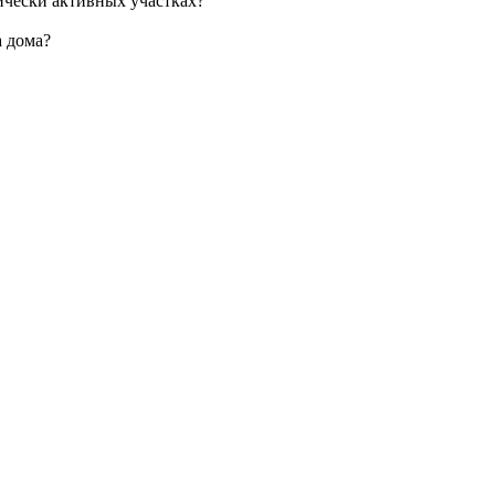
ически активных участках?
а дома?