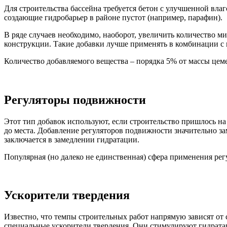
Для строительства бассейна требуется бетон с улучшенной вл
создающие гидробарьер в районе пустот (например, парафин).
В ряде случаев необходимо, наоборот, увеличить количество 
конструкции. Такие добавки лучше применять в комбинации с 
Количество добавляемого вещества – порядка 5% от массы цем
Регуляторы подвижности
Этот тип добавок используют, если строительство пришлось н
до места. Добавление регуляторов подвижности значительно з
заключается в замедлении гидратации.
Популярная (но далеко не единственная) сфера применения ре
Ускорители твердения
Известно, что темпы строительных работ напрямую зависят от 
специальные ускорители твердения. Они стимулируют гидрата