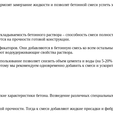
ормозят замерзание жидкости и позволят бетонной смеси успеть 
оукладываемость бетонного раствора – способность смеси полнос
ется на прочности готовой конструкции.
фикаторов. Они добавляются в бетонную смесь ко всем остальн
т водоудерживающие свойства раствора.
ользование позволяет снизить объем цемента и воды (на 5-20% 
этому мы рекомендуем одновременно добавить к смеси и ускорит
ие характеристики бетона. Возведение различных специальных 
ой прочности. Тогда к смеси добавляют жидкие присадки и фиб