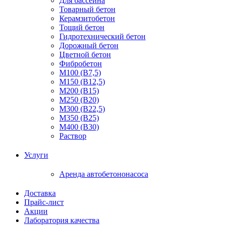
Для бассейна
Товарный бетон
Керамзитобетон
Тощий бетон
Гидротехнический бетон
Дорожный бетон
Цветной бетон
Фибробетон
М100 (В7,5)
М150 (В12,5)
М200 (В15)
М250 (В20)
М300 (В22,5)
М350 (В25)
М400 (В30)
Раствор
Услуги
Аренда автобетононасоса
Доставка
Прайс-лист
Акции
Лаборатория качества