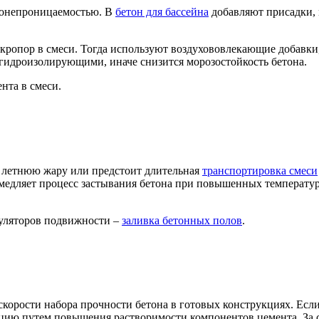
агонепроницаемостью. В
бетон для бассейна
добавляют присадки,
микропор в смеси. Тогда используют воздухововлекающие добавк
гидроизолирующими, иначе снизится морозостойкость бетона.
ента в смеси.
а летнюю жару или предстоит длительная
транспортировка смеси
амедляет процесс застывания бетона при повышенных температур
гуляторов подвижности –
заливка бетонных полов
.
скорости набора прочности бетона в готовых конструкциях. Если
цию путем повышения растворимости компонентов цемента. За 