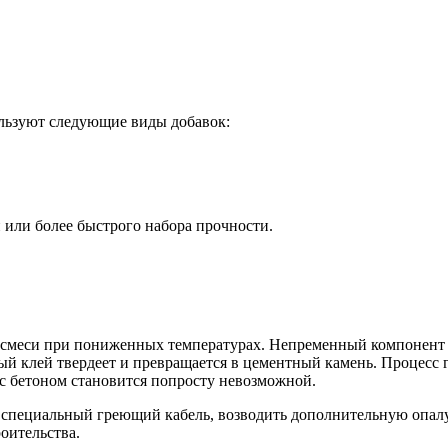
ользуют следующие виды добавок:
 или более быстрого набора прочности.
 смеси при пониженных температурах. Непременный компонент б
й клей твердеет и превращается в цементный камень. Процесс г
а с бетоном становится попросту невозможной.
специальный греющий кабель, возводить дополнительную опалу
роительства.